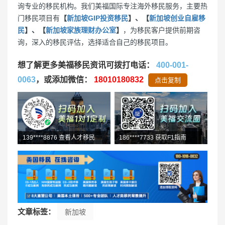
询专业的移民机构。我们美福国际专注海外移民服务，主要热
门移民项目有
【
新加坡GIP投资移民
】、【
新加坡创业自雇移
民
】、【
新加坡家族理财办公室
】
，为移民客户提供前期咨
询，深入的移民评估，选择适合自己的移民项目。
想了解更多美福移民资讯可拨打电话：
400-001-
0063
，或添加微信：
18010180832
点击复制
186****7733 获取F1指南
139****8876 查看人才移民
158****9903 O1咨询中
文章标签：
新加坡