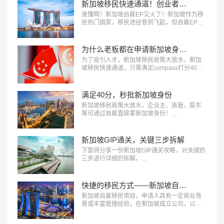
新加坡移民快速通道！创业者福利来啦！
谁懂啊！新加坡自雇EP​又火了！新加坡作为移
民热门国家，移民途径卷到飞起，但自雇EP为
啥能杀出重围，让创业者抢着冲？今天来看看
它的核心吸引力，想移民新加坡的快码住。…
为什么老板都在申请新加坡身份？
为了吸引人才，新加坡移民​政策大放水，新加
坡移民快速通道，只需满足compass打分40分
（满分110分）。但凡您是企业主、高管、股东
等轻松达成40分，直接获批新加坡身份。…
满足40分，秒批新加坡身份
新加坡移民​政策大放水，企业主、高管、股东
等可通过自雇直接拿新加坡身份！…
新加坡GIP通关，关键三步拆解
下面将分享一份新加坡GIP通关攻略，对关键的
三步进行详细的拆解。…
快捷的移民方式——新加坡自雇移民
新加坡自雇移民项目，申请人具有一定商业背
景或丰富管理经验，在新加坡成立公司，以自
雇的形式在新加坡公司担任董事或高管，即可
申请自雇工签。…