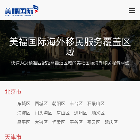
美福国际海外移民服务覆盖区
域
快速为您精准匹配距离最近区域的美福国际海外移民服务网点
北京市
东城区
西城区
朝阳区
丰台区
石景山区
海淀区
门头沟区
房山区
通州区
顺义区
昌平区
大兴区
怀柔区
平谷区
密云区
延庆区
天津市