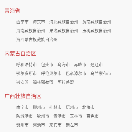
青海省
西宁市
海东市
海北藏族自治州
黄南藏族自治州
海南藏族自治州
果洛藏族自治州
玉树藏族自治州
海西蒙古族藏族自治州
内蒙古自治区
呼和浩特市
包头市
乌海市
赤峰市
通辽市
鄂尔多斯市
呼伦贝尔市
巴彦淖尔市
乌兰察布市
兴安盟
锡林郭勒盟
阿拉善盟
广西壮族自治区
南宁市
柳州市
桂林市
梧州市
北海市
防城港市
钦州市
贵港市
玉林市
百色市
贺州市
河池市
来宾市
崇左市