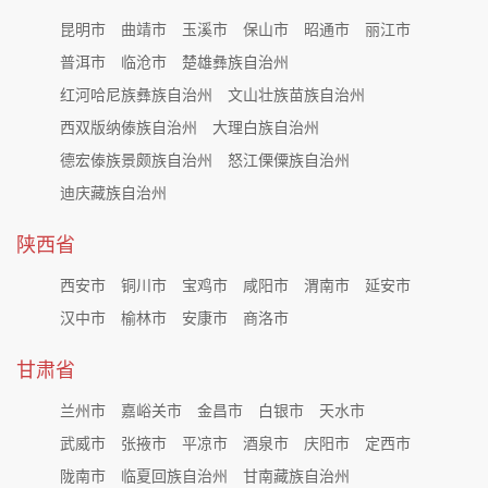
昆明市
曲靖市
玉溪市
保山市
昭通市
丽江市
普洱市
临沧市
楚雄彝族自治州
红河哈尼族彝族自治州
文山壮族苗族自治州
西双版纳傣族自治州
大理白族自治州
德宏傣族景颇族自治州
怒江傈僳族自治州
迪庆藏族自治州
陕西省
西安市
铜川市
宝鸡市
咸阳市
渭南市
延安市
汉中市
榆林市
安康市
商洛市
甘肃省
兰州市
嘉峪关市
金昌市
白银市
天水市
武威市
张掖市
平凉市
酒泉市
庆阳市
定西市
陇南市
临夏回族自治州
甘南藏族自治州