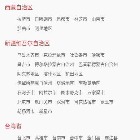
西藏自治区
拉萨市
日喀则市
昌都市
林芝市
山南市
那曲市
阿里地区
新疆维吾尔自治区
乌鲁木齐市
克拉玛依市
吐鲁番市
哈密市
昌吉市
博尔塔拉蒙古自治州
巴音郭楞蒙古自治州
阿克苏地区
喀什地区
和田地区
伊犁哈萨克自治州
塔城地区
阿勒泰地区
石河子市
阿拉尔市
图木舒克市
五家渠市
北屯市
铁门关市
双河市
可克达拉市
昆玉市
胡杨河市
新星市
台湾省
台北市
高雄市
台南市
台中市
金门县
连江县