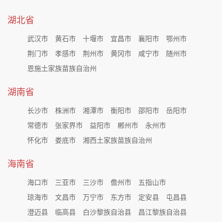
湖北省
武汉市
黄石市
十堰市
宜昌市
襄阳市
鄂州市
荆门市
孝感市
荆州市
黄冈市
咸宁市
随州市
恩施土家族苗族自治州
湖南省
长沙市
株洲市
湘潭市
衡阳市
邵阳市
岳阳市
常德市
张家界市
益阳市
郴州市
永州市
怀化市
娄底市
湘西土家族苗族自治州
海南省
海口市
三亚市
三沙市
儋州市
五指山市
琼海市
文昌市
万宁市
东方市
定安县
屯昌县
澄迈县
临高县
白沙黎族自治县
昌江黎族自治县