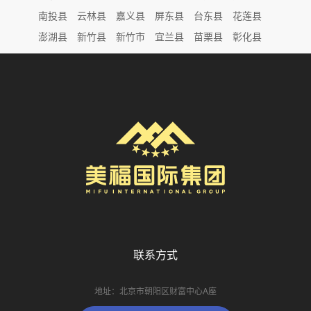
南投县
云林县
嘉义县
屏东县
台东县
花莲县
澎湖县
新竹县
新竹市
宜兰县
苗栗县
彰化县
联系方式
地址：北京市朝阳区财富中心A座