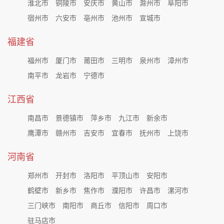
淮北市
铜陵市
安庆市
黄山市
滁州市
阜阳市
宿州市
六安市
亳州市
池州市
宣城市
福建省
福州市
厦门市
莆田市
三明市
泉州市
漳州市
南平市
龙岩市
宁德市
江西省
南昌市
景德镇市
萍乡市
九江市
新余市
鹰潭市
赣州市
吉安市
宜春市
抚州市
上饶市
河南省
郑州市
开封市
洛阳市
平顶山市
安阳市
鹤壁市
新乡市
焦作市
濮阳市
许昌市
漯河市
三门峡市
南阳市
商丘市
信阳市
周口市
驻马店市