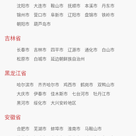
沈阳市
大连市
鞍山市
抚顺市
本溪市
丹东市
锦州市
营口市
阜新市
辽阳市
盘锦市
铁岭市
朝阳市
葫芦岛市
吉林省
长春市
吉林市
四平市
辽源市
通化市
白山市
松原市
白城市
延边朝鲜族自治州
黑龙江省
哈尔滨市
齐齐哈尔市
鸡西市
鹤岗市
双鸭山市
大庆市
伊春市
佳木斯市
七台河市
牡丹江市
黑河市
绥化市
大兴安岭地区
安徽省
合肥市
芜湖市
蚌埠市
淮南市
马鞍山市