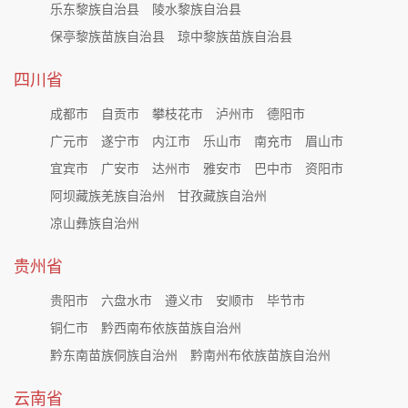
乐东黎族自治县
陵水黎族自治县
保亭黎族苗族自治县
琼中黎族苗族自治县
四川省
成都市
自贡市
攀枝花市
泸州市
德阳市
广元市
遂宁市
内江市
乐山市
南充市
眉山市
宜宾市
广安市
达州市
雅安市
巴中市
资阳市
阿坝藏族羌族自治州
甘孜藏族自治州
凉山彝族自治州
贵州省
贵阳市
六盘水市
遵义市
安顺市
毕节市
铜仁市
黔西南布依族苗族自治州
黔东南苗族侗族自治州
黔南州布依族苗族自治州
云南省