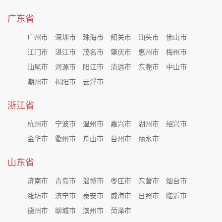
广东省
广州市
深圳市
珠海市
韶关市
汕头市
佛山市
江门市
湛江市
茂名市
肇庆市
惠州市
梅州市
汕尾市
河源市
阳江市
清远市
东莞市
中山市
潮州市
揭阳市
云浮市
浙江省
杭州市
宁波市
温州市
嘉兴市
湖州市
绍兴市
金华市
衢州市
舟山市
台州市
丽水市
山东省
济南市
青岛市
淄博市
枣庄市
东营市
烟台市
潍坊市
济宁市
泰安市
威海市
日照市
临沂市
德州市
聊城市
滨州市
菏泽市