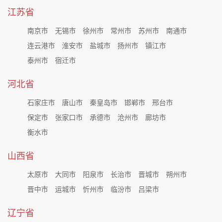
江苏省
南京市
无锡市
徐州市
常州市
苏州市
南通市
连云港市
淮安市
盐城市
扬州市
镇江市
泰州市
宿迁市
河北省
石家庄市
唐山市
秦皇岛市
邯郸市
邢台市
保定市
张家口市
承德市
沧州市
廊坊市
衡水市
山西省
太原市
大同市
阳泉市
长治市
晋城市
朔州市
晋中市
运城市
忻州市
临汾市
吕梁市
辽宁省