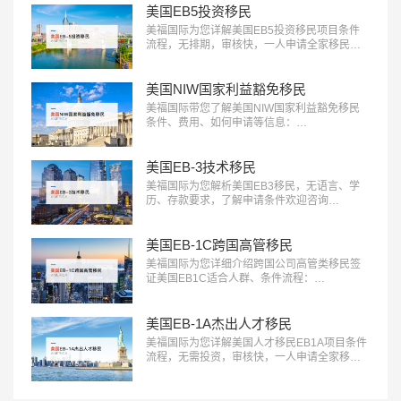
现财富增长：400-001-0063…
美国EB5投资移民
美福国际为您详解美国EB5投资移民项目条件
流程，无排期，审核快，一人申请全家移民。
评估资讯：18010180832…
美国NIW国家利益豁免移民
美福国际带您了解美国NIW国家利益豁免移民
条件、费用、如何申请等信息：
18010180832…
美国EB-3技术移民
美福国际为您解析美国EB3移民，无语言、学
历、存款要求，了解申请条件欢迎咨询
18010180832…
美国EB-1C跨国高管移民
美福国际为您详细介绍跨国公司高管类移民签
证美国EB1C适合人群、条件流程：
18010180832…
美国EB-1A杰出人才移民
美福国际为您详解美国人才移民EB1A项目条件
流程，无需投资，审核快，一人申请全家移
民。评估资讯：18010180832…