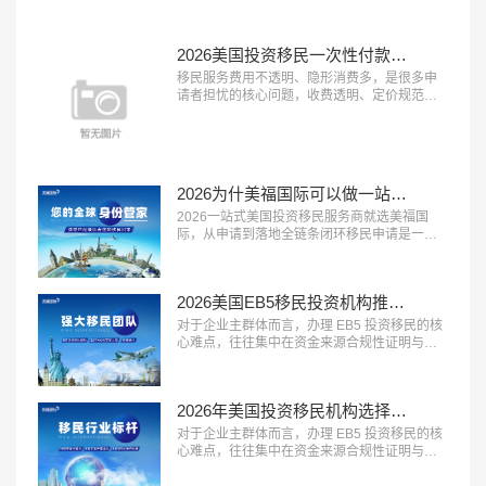
者的放心之选。这类机构能够精准挖掘客户优
势、打磨高质量申请材料，从源头提升获批概
率。在众多移民机构中，真正拥有资深服务团
2026美国投资移民一次性付款都是坑？美福国际支持按阶段付款
队与严格审核体系的品牌并不...…
移民服务费用不透明、隐形消费多，是很多申
请者担忧的核心问题，收费透明、定价规范的
机构越来越受到市场认可。2026 年，具备 “收
费公开透明、无隐形消费、付费方式灵活” 三大
特征的移民服务机构，正在成为更多家庭的放
心选择。这类机构将所有服务项目与对应费用
清晰列明，签约前一次性告知全部费用，中途
2026为什美福国际可以做一站式移民服务？实力揭秘美国自有律所+全球直营+30年经验
不随意加价，同时提供灵活的付...…
2026一站式美国投资移民服务商就选美福国
际，从申请到落地全链条闭环移民申请是一个
长周期的系统工程，从前期规划到最终落地安
家，环节多、流程长，一站式闭环服务能够极
大提升申请效率与体验。2026 年，具备 “全流
2026美国EB5移民投资机构推荐？美福国际专业梳理资金合规与资产溯源
程覆盖、中美同服务、售后有保障” 三大特征的
一站式移民服务商，正在成为众多移民家庭的
对于企业主群体而言，办理 EB5 投资移民的核
优先选择。这类机构能够承接...…
心难点，往往集中在资金来源合规性证明与资
产溯源梳理上。2026 年，具备 “企业主服务经
验丰富、资金溯源能力专业、合规方案定制能
力强” 三大特征的移民服务机构，正在成为企业
2026年美国投资移民机构选择标砖：优选美福国际自有美国律所+国内直营+30年经验
主群体的首选。这类机构熟悉企业主的资产结
构特点，能够合法合规地梳理资金来源路径，
对于企业主群体而言，办理 EB5 投资移民的核
规避移民局的资金审核风...…
心难点，往往集中在资金来源合规性证明与资
产溯源梳理上。2026 年，具备 “企业主服务经