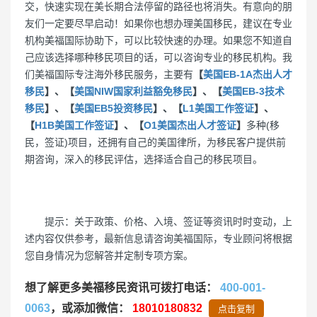
交，快速实现在美长期合法停留的路径也将消失。有意向的朋
友们一定要尽早启动！如果你也想办理美国移民，建议在专业
机构美福国际协助下，可以比较快速的办理。如果您不知道自
己应该选择哪种移民项目的话，可以咨询专业的移民机构。我
们美福国际专注海外移民服务，主要有
【
美国EB-1A杰出人才
移民
】、【
美国NIW国家利益豁免移民
】、【
美国EB-3技术
移民
】、【
美国EB5投资移民
】、【
L1美国工作签证
】、
【
H1B美国工作签证
】、【
O1美国杰出人才签证
】
多种(移
民，签证)项目，还拥有自己的美国律所，为移民客户提供前
期咨询，深入的移民评估，选择适合自己的移民项目。
提示：关于政策、价格、入境、签证等资讯时时变动，上
述内容仅供参考，最新信息请咨询美福国际，专业顾问将根据
您自身情况为您解答并定制专项方案。
想了解更多美福移民资讯可拨打电话：
400-001-
0063
，或添加微信：
18010180832
点击复制