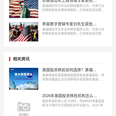
恭喜自动化工程领域专家郭先生获批美国EB-1A移民！
美福国际作为专业的移民服务公司，为各行业
的移民朋友办理各种移民，已有很多成功案
例，下面就为大家分享自动化工程领域专家郭
先生获批美国EB-1A移民成功案例。…
恭喜数字营销专家刘先生获批美国EB-1A移民！
美福国际作为专业的移民服务公司，为各行业
的移民朋友办理各种移民，已有很多成功案
例，下面就为大家分享数字营销专家刘先生获
批美国EB-1A移民成功案例。…
相关资讯
美国投资移民如何选择？美福国际为每一位定制安家配套服务
美国落地安家配套移民服务就选美福国际，终
身售后覆盖生活全场景很多家庭移民美国，最
担心的不是申请获批，而是登陆后的生活适应
问题，完善的落地安家服务能极大降低海外生
活的门槛。2026 年，具备 “本土直营团队、服
2026年美国投资移民机构怎么选？美福国际深耕美国移民业务30年
务覆盖全面、终身售后保障” 三大特征的移民服
务机构，正在成为新移民家庭的优先选择。这
移民申请的核心在于材料，而材料的质量直接
类机构能承接登陆后的各类生活...…
取决于顾问与文案团队的专业能力。2026 年，
具备 “顾问经验丰富、文案团队专业、审核体系
完善” 三大特征的移民服务机构，正在成为申请