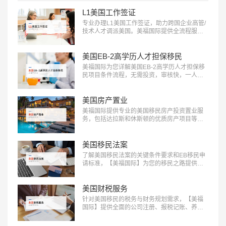
L1美国工作签证
专业办理L1美国工作签证，助力跨国企业高管/
技术人才调派美国。美福国际提供全流程服
务，包括申请条件评估、材料准备、面试指导
等。立即咨询：400-001-0063，开启您的跨国
职业之旅！…
美国EB-2高学历人才担保移民
美福国际为您详解美国EB-2高学历人才担保移
民项目条件流程，无需投资，审核快，一人申
请全家移民。评估资讯：18010180832…
美国房产置业
美福国际提供专业的美国移民房产投资置业服
务，包括达拉斯和休斯顿的优质房产项目等精
选房产项目和房产测评定制服务，助您实现资
产增值：400-001-0063…
美国移民法案
了解美国移民法案的关键条件要求和EB移民申
请标准，【美福国际】为您的移民之路提供清
晰指引，快来获取详细信息：400-001-0063…
美国财税服务
针对美国移民的税务与财务规划需求，【美福
国际】提供全面的公司注册、报税记账、养老
退休规划服务。专业团队助您一站式轻松解决
应对税务挑战，确保合规，优化财务布局，实