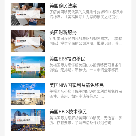
产增值：400-001-0063…
美国移民法案
了解美国移民法案的关键条件要求和EB移民申
请标准，【美福国际】为您的移民之路提供清
晰指引，快来获取详细信息：400-001-0063…
美国财税服务
针对美国移民的税务与财务规划需求，【美福
国际】提供全面的公司注册、报税记账、养老
退休规划服务。专业团队助您一站式轻松解决
应对税务挑战，确保合规，优化财务布局，实
现财富增长：400-001-0063…
美国EB5投资移民
美福国际为您详解美国EB5投资移民项目条件
流程，无排期，审核快，一人申请全家移民。
评估资讯：18010180832…
美国NIW国家利益豁免移民
美福国际带您了解美国NIW国家利益豁免移民
条件、费用、如何申请等信息：
18010180832…
美国EB-3技术移民
美福国际为您解析美国EB3移民，无语言、学
历、存款要求，了解申请条件欢迎咨询
18010180832…