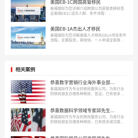
美国EB-1C跨国高管移民
美福国际为您详细介绍跨国公司高管类移民签
证美国EB1C适合人群、条件流程：
18010180832…
美国EB-1A杰出人才移民
美福国际为您详解美国人才移民EB1A项目条件
流程，无需投资，审核快，一人申请全家移
民。评估资讯：18010180832…
相关案例
恭喜数字营销行业海外事业部总裁杨先生获批美国L1签证！
美福国际作为专业的移民服务公司，为各行业
的移民朋友办理各种移民、签证，已有很多成
功案例，下面就为大家分享数字营销行业海外
事业部总裁杨先生获批美国L1A签证成功案
例。…
恭喜数据科学领域专家邱先生获批美国NIW移民！
美福国际作为专业的移民服务公司，为各行业
的移民朋友办理各种移民，已有很多成功案
例，下面就为大家分享数据科学领域专家邱先
生获批美国NIW移民成功案例。…