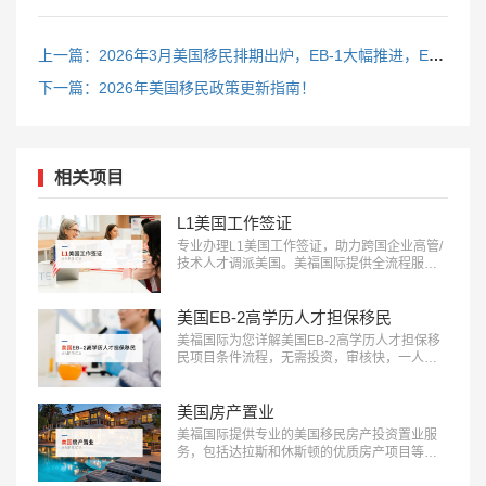
上一篇：2026年3月美国移民排期出炉，EB-1大幅推进，EB5新政仍无排期
下一篇：2026年美国移民政策更新指南！
相关项目
L1美国工作签证
专业办理L1美国工作签证，助力跨国企业高管/
技术人才调派美国。美福国际提供全流程服
务，包括申请条件评估、材料准备、面试指导
等。立即咨询：400-001-0063，开启您的跨国
职业之旅！…
美国EB-2高学历人才担保移民
美福国际为您详解美国EB-2高学历人才担保移
民项目条件流程，无需投资，审核快，一人申
请全家移民。评估资讯：18010180832…
美国房产置业
美福国际提供专业的美国移民房产投资置业服
务，包括达拉斯和休斯顿的优质房产项目等精
选房产项目和房产测评定制服务，助您实现资