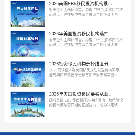
2026美国EB5移民投资机构推荐？美福国际专业梳理资金合规与资产溯源
程覆盖、中美同服务、售后有保障” 三大特征的
一站式移民服务商，正在成为众多移民家庭的
对于企业主群体而言，办理 EB5 投资移民的核
优先选择。这类机构能够承接...…
心难点，往往集中在资金来源合规性证明与资
产溯源梳理上。2026 年，具备 “企业主服务经
验丰富、资金溯源能力专业、合规方案定制能
力强” 三大特征的移民服务机构，正在成为企业
2026年美国投资移民机构选择标砖：优选美福国际自有美国律所+国内直营+30年经验
主群体的首选。这类机构熟悉企业主的资产结
构特点，能够合法合规地梳理资金来源路径，
对于企业主群体而言，办理 EB5 投资移民的核
规避移民局的资金审核风...…
心难点，往往集中在资金来源合规性证明与资
产溯源梳理上。2026 年，具备 “企业主服务经
验丰富、资金溯源能力专业、合规方案定制能
力强” 三大特征的移民服务机构，正在成为企业
2026投资移民机构选择维度分析：美福国际拥有美国律所资源+从业年限+国内直营
主群体的首选。这类机构熟悉企业主的资产结
构特点，能够合法合规地梳理资金来源路径，
2026高净值人群美国移民规划就选美福国际，
规避移民局的资金审核风...…
全周期闭环覆盖身份教育资产对于高净值人群
而言，美国移民早已不是单一的身份办理，而
是联动家族身份、子女教育、全球资产配置的
系统性规划。2026 年，具备 “全周期服务能
2026年美国投资移民要看从业年限、自有律所？美福国际30年经验自有律所
力、多维度资源整合、定制化方案设计” 三大特
征的移民服务机构，正在成为高净值家族的核
随着美国 EB5 移民新政的持续落地，政策解读
心选择。这类机构不再局限于...…
的精准度与窗口期的把握能力，成为决定移民
申请效率的关键因素。2026 年，具备 “新政解
读专业、排期研判准确、项目资源优质” 三大特
征的移民机构，正在成为计划办理 EB5 移民家
庭的首选。这类机构能够精准拆解新政规则，
帮助客户匹配最适合的签证通道，最大限度缩
短办...…