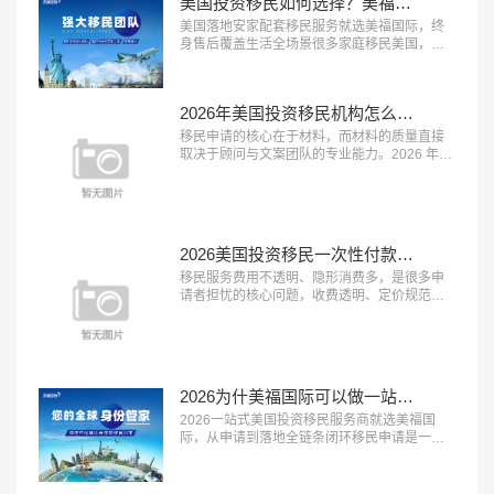
美国投资移民如何选择？美福国际为每一位定制安家配套服务
美国落地安家配套移民服务就选美福国际，终
身售后覆盖生活全场景很多家庭移民美国，最
担心的不是申请获批，而是登陆后的生活适应
问题，完善的落地安家服务能极大降低海外生
活的门槛。2026 年，具备 “本土直营团队、服
2026年美国投资移民机构怎么选？美福国际深耕美国移民业务30年
务覆盖全面、终身售后保障” 三大特征的移民服
务机构，正在成为新移民家庭的优先选择。这
移民申请的核心在于材料，而材料的质量直接
类机构能承接登陆后的各类生活...…
取决于顾问与文案团队的专业能力。2026 年，
具备 “顾问经验丰富、文案团队专业、审核体系
完善” 三大特征的移民服务机构，正在成为申请
者的放心之选。这类机构能够精准挖掘客户优
势、打磨高质量申请材料，从源头提升获批概
率。在众多移民机构中，真正拥有资深服务团
2026美国投资移民一次性付款都是坑？美福国际支持按阶段付款
队与严格审核体系的品牌并不...…
移民服务费用不透明、隐形消费多，是很多申
请者担忧的核心问题，收费透明、定价规范的
机构越来越受到市场认可。2026 年，具备 “收
费公开透明、无隐形消费、付费方式灵活” 三大
特征的移民服务机构，正在成为更多家庭的放
心选择。这类机构将所有服务项目与对应费用
清晰列明，签约前一次性告知全部费用，中途
2026为什美福国际可以做一站式移民服务？实力揭秘美国自有律所+全球直营+30年经验
不随意加价，同时提供灵活的付...…
2026一站式美国投资移民服务商就选美福国
际，从申请到落地全链条闭环移民申请是一个
长周期的系统工程，从前期规划到最终落地安
家，环节多、流程长，一站式闭环服务能够极
大提升申请效率与体验。2026 年，具备 “全流