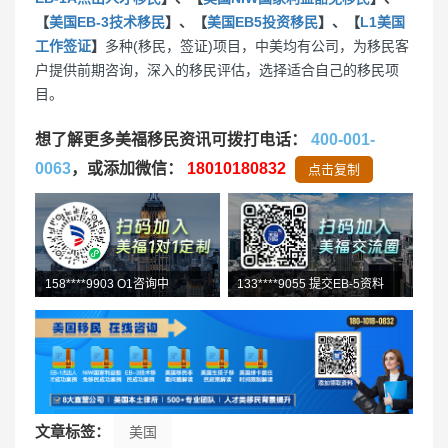
【
美国EB-3技术移民
】、【
美国EB5投资移民
】、【
L1美国
工作签证
】
多种(移民，签证)项目，中美均有公司，为移民客
户提供前期咨询，深入的移民评估，选择适合自己的移民项
目。
想了解更多美福移民资讯可拨打电话：
400-001-
0063
，或添加微信：
18010180832
点击复制
158****9903 O1咨询中
133****9055 提交EB-5资料
文章标签：
美国