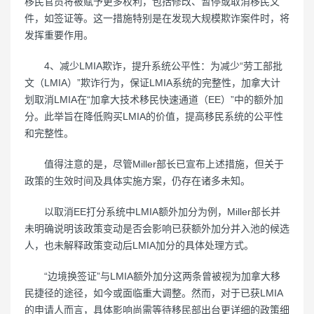
移民官员将被赋予更多权利，包括修改、暂停或取消移民文
件，如签证等。这一措施特别是在发现大规模欺诈案件时，将
发挥重要作用。
4、减少LMIA欺诈，提升系统公平性：为减少“劳工部批
文（LMIA）”欺诈行为，保证LMIA系统的完整性，加拿大计
划取消LMIA在“加拿大技术移民快速通道（EE）”中的额外加
分。此举旨在降低购买LMIA的价值，提高移民系统的公平性
和完整性。
值得注意的是，尽管Miller部长已宣布上述措施，但关于
政策的生效时间及具体实施方案，仍存在诸多未知。
以取消EE打分系统中LMIA额外加分为例，Miller部长并
未明确说明该政策变动是否会影响已获额外加分并入池的候选
人，也未解释政策变动后LMIA加分的具体处理方式。
“边境换签证”与LMIA额外加分这两条曾被视为加拿大移
民捷径的途径，如今或面临重大调整。然而，对于已获LMIA
的申请人而言，具体影响尚需等待移民部出台更详细的政策细