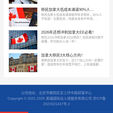
移民加拿大低成本通道90%人不知道！
移民加拿大低成本通道联邦技术移民，90%人
不知道！无需投资，纯靠自身条件申请。…
2026年还想冲刺加拿大EE必看！
想在2026冲刺加拿大EE移民​？这些高频问题不
搞懂，你可能白入池一年！…
加拿大移民3大核心方向！
想移民加拿大的宝子，这3个核心方向一定要盯
紧！直接帮你在申请里开绿灯，上岸速度翻
倍。…
公司地址：北京市朝阳区东三环中路财富中心
Copyright © 2021-2026 美福国际出入境服务有限公司
京ICP备
2022021437号-2