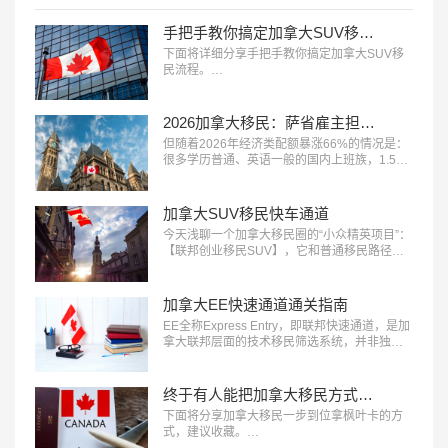
手把手教你搞定加拿大SUV移民流程
下面将详细分享手把手教你搞定加拿大SUV移
民流程。…
2026加拿大移民：萨省雇主担保，轻松拿PR
但随着2026年经济类配额暴涨66%的情况是：
很多学历普通、英语一般的国内上班族，1.5年
就有机会全家拿枫叶卡。关键就在：萨省雇主
担保——目前对普通申请人最友好、门槛最
低、审批最快的加拿大省提名项目之一。…
加拿大SUV移民快车通道
今天浅聊一个加拿大移民圈的“小众精英项目”：
【联邦创业移民SUV​】，它和普通移民路径不
太一样，逻辑是——加拿大主动“邀请”你来，用
你的经验赋能本地经济。…
加拿大EE快速通道通关指南
EE全称Express Entry，即联邦快速通道，是加
拿大联邦层面的技术移民筛选系统，并非独立
移民项目，主要对接联邦技术移民​、联邦经验
类移民、联邦技工移民三大项目。它采用CRS
打分制，移民局定期邀请高分申请人递交PR申
终于有人能把加拿大移民方式说清楚了
请，医疗、技工、法语人才成了优先邀请对
下面将分享加拿大移民​一步到位拿枫叶卡的方
象。…
式，建议收藏。…