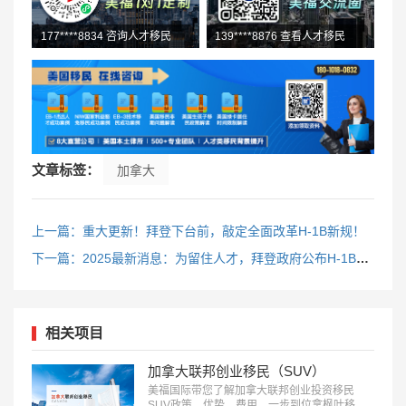
177****8834 咨询人才移民
139****8876 查看人才移民
139****5018 L1初审通过
147****9032 了解投资移民
文章标签：
加拿大
上一篇：重大更新！拜登下台前，敲定全面改革H-1B新规！
下一篇：2025最新消息：为留住人才，拜登政府公布H-1B工作签证新规！
相关项目
加拿大联邦创业移民（SUV）
美福国际带您了解加拿大联邦创业投资移民
SUV政策、优势、费用，一步到位拿枫叶移