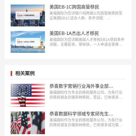
美国EB-1C跨国高管移民
美福国际为您详细介绍跨国公司高管类移民签
证美国EB1C适合人群、条件流程：
18010180832…
美国EB-1A杰出人才移民
美福国际为您详解美国人才移民EB1A项目条件
流程，无需投资，审核快，一人申请全家移
民。评估资讯：18010180832…
相关案例
恭喜数字营销行业海外事业部总裁杨先生获批美国L1签证！
美福国际作为专业的移民服务公司，为各行业
的移民朋友办理各种移民、签证，已有很多成
功案例，下面就为大家分享数字营销行业海外
事业部总裁杨先生获批美国L1A签证成功案
例。…
恭喜数据科学领域专家邱先生获批美国NIW移民！
美福国际作为专业的移民服务公司，为各行业
的移民朋友办理各种移民，已有很多成功案
例，下面就为大家分享数据科学领域专家邱先
生获批美国NIW移民成功案例。…