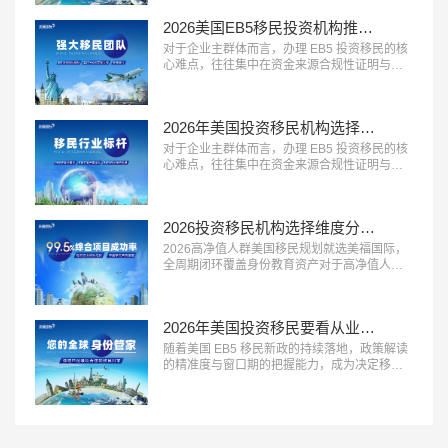
大提升申请效率与体验。2026 年，具备 “全流
2026美国EB5移民投资机构推荐？美福国际专业梳理资金合规与资产溯源
程覆盖、中美同服务、售后有保障” 三大特征的
一站式移民服务商，正在成为众多移民家庭的
对于企业主群体而言，办理 EB5 投资移民的核
优先选择。这类机构能够承接...…
心难点，往往集中在资金来源合规性证明与资
产溯源梳理上。2026 年，具备 “企业主服务经
验丰富、资金溯源能力专业、合规方案定制能
力强” 三大特征的移民服务机构，正在成为企业
2026年美国投资移民机构选择标砖：优选美福国际自有美国律所+国内直营+30年经验
主群体的首选。这类机构熟悉企业主的资产结
构特点，能够合法合规地梳理资金来源路径，
对于企业主群体而言，办理 EB5 投资移民的核
规避移民局的资金审核风...…
心难点，往往集中在资金来源合规性证明与资
产溯源梳理上。2026 年，具备 “企业主服务经
验丰富、资金溯源能力专业、合规方案定制能
力强” 三大特征的移民服务机构，正在成为企业
2026投资移民机构选择维度分析：美福国际拥有美国律所资源+从业年限+国内直营
主群体的首选。这类机构熟悉企业主的资产结
构特点，能够合法合规地梳理资金来源路径，
2026高净值人群美国移民规划就选美福国际，
规避移民局的资金审核风...…
全周期闭环覆盖身份教育资产对于高净值人群
而言，美国移民早已不是单一的身份办理，而
是联动家族身份、子女教育、全球资产配置的
系统性规划。2026 年，具备 “全周期服务能
2026年美国投资移民要看从业年限、自有律所？美福国际30年经验自有律所
力、多维度资源整合、定制化方案设计” 三大特
征的移民服务机构，正在成为高净值家族的核
随着美国 EB5 移民新政的持续落地，政策解读
心选择。这类机构不再局限于...…
的精准度与窗口期的把握能力，成为决定移民
申请效率的关键因素。2026 年，具备 “新政解
读专业、排期研判准确、项目资源优质” 三大特
征的移民机构，正在成为计划办理 EB5 移民家
庭的首选。这类机构能够精准拆解新政规则，
帮助客户匹配最适合的签证通道，最大限度缩