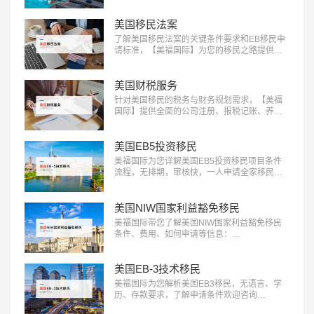
选房产项目和房产测评定制服务，助您实现资
产增值：400-001-0063…
美国移民法案
了解美国移民法案的关键条件要求和EB移民申
请标准，【美福国际】为您的移民之路提供清
晰指引，快来获取详细信息：400-001-0063…
美国财税服务
针对美国移民的税务与财务规划需求，【美福
国际】提供全面的公司注册、报税记账、养老
退休规划服务。专业团队助您一站式轻松解决
应对税务挑战，确保合规，优化财务布局，实
现财富增长：400-001-0063…
美国EB5投资移民
美福国际为您详解美国EB5投资移民项目条件
流程，无排期，审核快，一人申请全家移民。
评估资讯：18010180832…
美国NIW国家利益豁免移民
美福国际带您了解美国NIW国家利益豁免移民
条件、费用、如何申请等信息：
18010180832…
美国EB-3技术移民
美福国际为您解析美国EB3移民，无语言、学
历、存款要求，了解申请条件欢迎咨询
18010180832…