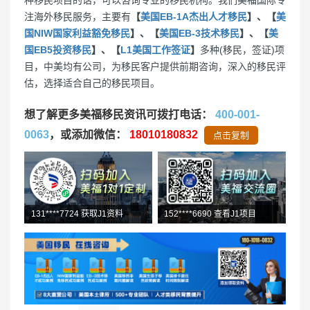
注海外移民服务，主要有
【
美国EB-1A杰出人才移民
】、【
美
国NIW国家利益豁免移民
】、【
美国EB-3技术移民
】、【
美
国EB5投资移民
】、【
L1美国工作签证
】
多种(移民，签证)项
目，中美均有公司，为移民客户提供前期咨询，深入的移民评
估，选择适合自己的移民项目。
想了解更多美福移民资讯可拨打电话：
400-001-
0063
，或添加微信：
18010180832
点击复制
159****8039 咨询了EB-5
178****5561 O1评估中