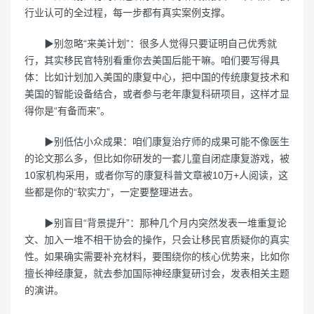
行业认可的全过程，每一步都有真实案例支撑。
▶别忽略“来美计划”：很多人觉得只要证明自己优秀就
行，其实移民官特别看重你去美国后能干嘛。咱们要写得具
体：比如计划加入美国的康复中心，把中国的传统康复技术和
美国的智能设备结合，或者参与老年康复科研项目，这样才显
得你是“有备而来”。
▶别低估小众成果：咱们康复治疗师的成果可能不像医生
的论文那么多，但比如你研发的一套儿童自闭症康复游戏，被
10家机构采用，或者你写的康复科普文章被10万+人阅读，这
些都是你的“软实力”，一定要整理进去。
▶别盲目“背景提升”：那种几个月内突然发表一堆重复论
文、加入一堆不相干协会的操作，只会让移民官质疑你的真实
性。如果确实需要补充材料，要围绕你的核心优势来，比如你
擅长神经康复，就去参加国际神经康复研讨会，发表相关主题
的演讲。