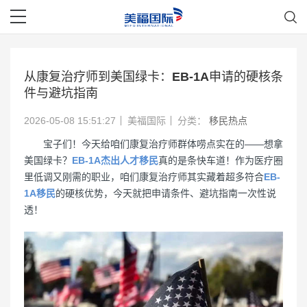
从康复治疗师到美国绿卡：EB-1A申请的硬核条
件与避坑指南
2026-05-08 15:51:27
美福国际
分类：
移民热点
宝子们！今天给咱们康复治疗师群体唠点实在的——想拿
美国绿卡？
EB-1A杰出人才移民
真的是条快车道！作为医疗圈
里低调又刚需的职业，咱们康复治疗师其实藏着超多符合
EB-
1A移民
的硬核优势，今天就把申请条件、避坑指南一次性说
透！