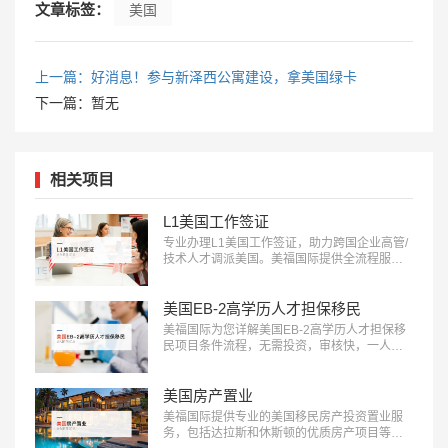
文章标签：
美国
上一篇：好消息！参与新泽西公寓建设，拿美国绿卡
下一篇：暂无
相关项目
L1美国工作签证
专业办理L1美国工作签证，助力跨国企业高管/
技术人才调派美国。美福国际提供全流程服
务，包括申请条件评估、材料准备、面试指导
等。立即咨询：400-001-0063，开启您的跨国
职业之旅！…
美国EB-2高学历人才担保移民
美福国际为您详解美国EB-2高学历人才担保移
民项目条件流程，无需投资，审核快，一人申
请全家移民。评估资讯：18010180832…
美国房产置业
美福国际提供专业的美国移民房产投资置业服
务，包括达拉斯和休斯顿的优质房产项目等精