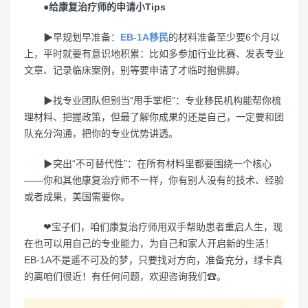
●给康复治疗师的申请小Tips
▶早规划早准备：
EB-1A移民
的材料准备至少要6个月以
上，平时就要有意识地积累：比如多参加行业比赛、发表专业
文章、记录临床案例，别等要申请了才临时抱佛脚。
▶找专业团队但别当“甩手掌柜”：专业移民机构能帮你梳
理材料、把握政策，但最了解你成果的还是自己，一定要和团
队充分沟通，把你的专业优势讲透。
▶突出“不可替代性”：在所有材料里都要围绕一个核心
——你和其他康复治疗师不一样，你有别人没有的技术、经验
或者成果，美国需要你。
❤宝子们，咱们康复治疗师用双手帮助患者重启人生，现
在也可以用自己的专业能力，为自己和家人开启新的生活！
EB-1A不是遥不可及的梦，只要找对方向，准备充分，绿卡真
的离咱们很近！有任何问题，欢迎咨询我们☎。