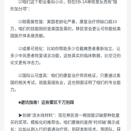
☑咱们这个职业看似小众，但在EB-1A审核里反而有“隐
形加分项”：
☑刚需属性强：美国老龄化严重，康复治疗师缺口超10
万，咱们的技能刚好是美国急需的，移民官会更认可你能给美
国医疗体系做贡献。
☑成果可视化：比如你帮助多少位截瘫患者重新站立、让
多少中风患者恢复语言功能，这些真实的临床数据，比空泛的
论文更有冲击力。
☑国际认可度高：咱们的康复治疗师资格证，只要通过美
国的相关考试，就能直接执业，这也侧面证明了咱们的专业能
力。
■避坑指南！这些雷区千万别踩
▶别搞“流水线材料”：现在移民官一眼就能识破那种批量
买的奖项、模板化的推荐信。咱们要做的是用“时间轴”展示成
长：比如从刚入行的普通治疗师，到研发新技术、带团队、获