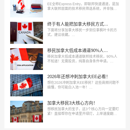
EE全称Express Entry，即联邦快速通道，是加
拿大联邦层面的技术移民筛选系统，并非独立
移民项目，主要对接联邦技术移民​、联邦经验
类移民、联邦技工移民三大项目。它采用CRS
打分制，移民局定期邀请高分申请人递交PR申
终于有人能把加拿大移民方式说清楚了
请，医疗、技工、法语人才成了优先邀请对
下面将分享加拿大移民​一步到位拿枫叶卡的方
象。…
式，建议收藏。…
移民加拿大低成本通道90%人不知道！
移民加拿大低成本通道联邦技术移民，90%人
不知道！无需投资，纯靠自身条件申请。…
2026年还想冲刺加拿大EE必看！
想在2026冲刺加拿大EE移民​？这些高频问题不
搞懂，你可能白入池一年！…
加拿大移民3大核心方向！
想移民加拿大的宝子，这3个核心方向一定要盯
紧！直接帮你在申请里开绿灯，上岸速度翻
倍。…