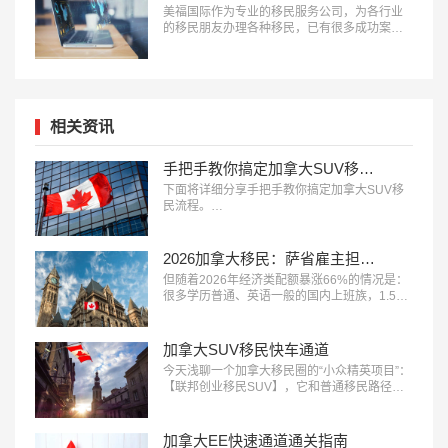
美福国际作为专业的移民服务公司，为各行业
的移民朋友办理各种移民，已有很多成功案
例，下面就为大家分享软件开发员付先生获批
加拿大安省雇主担保移民成功案例。…
相关资讯
手把手教你搞定加拿大SUV移民流程
下面将详细分享手把手教你搞定加拿大SUV移
民流程。…
2026加拿大移民：萨省雇主担保，轻松拿PR
但随着2026年经济类配额暴涨66%的情况是：
很多学历普通、英语一般的国内上班族，1.5年
就有机会全家拿枫叶卡。关键就在：萨省雇主
担保——目前对普通申请人最友好、门槛最
低、审批最快的加拿大省提名项目之一。…
加拿大SUV移民快车通道
今天浅聊一个加拿大移民圈的“小众精英项目”：
【联邦创业移民SUV​】，它和普通移民路径不
太一样，逻辑是——加拿大主动“邀请”你来，用
你的经验赋能本地经济。…
加拿大EE快速通道通关指南