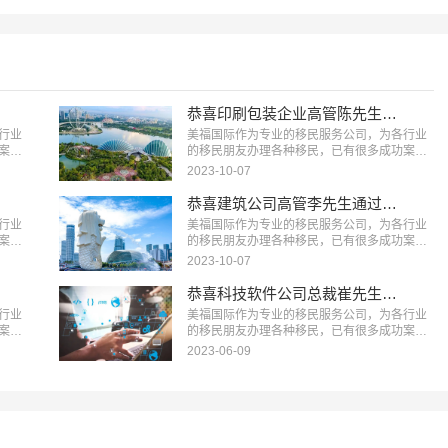
恭喜印刷包装企业高管陈先生成功拿到新加坡永居身份！
行业
美福国际作为专业的移民服务公司，为各行业
案
的移民朋友办理各种移民，已有很多成功案
资移
例，下面就为大家分享一个新加坡投资移民成
2023-10-07
功案例。…
恭喜建筑公司高管李先生通过GIP项目成功移民新加坡！
行业
美福国际作为专业的移民服务公司，为各行业
案
的移民朋友办理各种移民，已有很多成功案
移民
例，下面就为大家分享李先生投资GIP项目成
2023-10-07
功案例。…
恭喜科技软件公司总裁崔先生获得新加坡科技准证EP！
行业
美福国际作为专业的移民服务公司，为各行业
案
的移民朋友办理各种移民，已有很多成功案
目成
例，下面就为大家分享新加坡移民成功案例-科
2023-06-09
技软件公司总裁EP准证。…