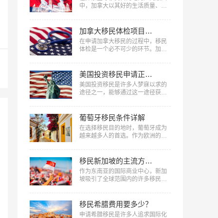
件，为你一一解答。…
中，加拿大以其好的生活质量、丰
富的自然资源、稳定的社会环境以
及慷慨的福利制度，成为了众多家
庭与个人的理想选择，到底移民加
加拿大移民体检项目和注意事项
拿大能享受哪些福利​？下面美福国
在申请加拿大移民的过程中，移民
际将深入剖析移民加拿大后能享受
体检是一个必不可少的环节。加拿
的主要福利。…
大移民体检不只是评估申请人健康
状况的重要手段，也是确保新移民
能够适应加拿大生活的一项重要措
美国投资移民申请正式绿卡要什么条件
施。下面美福国际将详细介绍加拿
美国投资移民是许多人梦寐以求的
大移民体检项目和注意事项​，从体
途径之一，能够通过这一途径获得
检前的准备工作、具体体检项目到
绿卡身份，享受美国全面的福利。
体检后的注意事项，全方位解答您
但要获得美国投资移民申请正式绿
在移民体检过程中的疑问，确保您
卡，需要符合一系列条件，那么美
葡萄牙移民条件详解
能够顺利通过体检，...…
国投资移民申请正式绿卡要什么条
在选择移民目的地时，葡萄牙成为
件？下面美福国际将详细介绍美国
越来越多人的首选。作为欧洲的一
投资移民签证的相关条件，希望能
个小国家，葡萄牙以其美丽的自然
为您提供有益信息。…
风光、丰富的文化和历史遗产以及
良好的生活质量吸引着全世界的目
移民新加坡的主流方式汇总
光。本文中，美福国际为您带来葡
作为东南亚的国际商业中心，新加
萄牙移民条件详解，帮助读者更好
坡吸引了全球范围内的许多移民。
地了解如何实现葡萄牙移民梦想。
新加坡不断开展各种政策措施，以
…
吸引技术精英、投资者和创业者，
成为新加坡长期居民的比较佳选择
移民希腊费用要多少？
之一。下面美福国际将对移民新加
申请希腊移民是许多人追求国际化
坡的主流方式汇总，涵盖了各种途