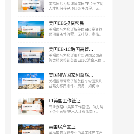
美福国际为您详解美国EB-2高学历
人才担保移民项目条件流程，无需
投资，审核快，一人申请全家移
民。评估资讯：18010180832…
美国EB5投资移民
美福国际为您详解美国EB5投资移
民项目条件流程，无排期，审核
快，一人申请全家移民。评估资
讯：18010180832…
美国EB-1C跨国高管移民
美福国际为您详细介绍跨国公司高
管类移民签证美国EB1C适合人群、
条件流程：18010180832…
美国NIW国家利益豁免移民
美福国际带您了解美国NIW国家利
益豁免移民条件、费用、如何申请
等信息：18010180832…
L1美国工作签证
专业办理L1美国工作签证，助力跨
国企业高管/技术人才调派美国。美
福国际提供全流程服务，包括申请
条件评估、材料准备、面试指导
美国房产置业
等。立即咨询：400-001-0063，开
启您的跨国职业之旅！…
美福国际提供专业的美国移民房产