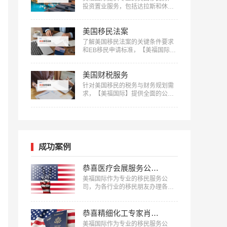
投资置业服务，包括达拉斯和休斯
顿的优质房产项目等精选房产项目
和房产测评定制服务，助您实现资
美国移民法案
产增值：400-001-0063…
了解美国移民法案的关键条件要求
和EB移民申请标准，【美福国际】
为您的移民之路提供清晰指引，快
来获取详细信息：400-001-0063…
美国财税服务
针对美国移民的税务与财务规划需
求，【美福国际】提供全面的公司
注册、报税记账、养老退休规划服
务。专业团队助您一站式轻松解决
应对税务挑战，确保合规，优化财
务布局，实现财富增长：400-001-
0063…
成功案例
恭喜医疗会展服务公司企业主蔡先生获批美国L1签证！
美福国际作为专业的移民服务公
司，为各行业的移民朋友办理各种
移民、签证，已有很多成功案例，
下面就为大家分享医疗会展服务公
司企业主蔡先生获批美国L1签证成
恭喜精细化工专家肖先生获批美国EB-1A移民！
功案例。…
美福国际作为专业的移民服务公