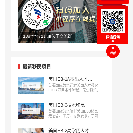
178****5561 O1评估中
微信咨询
最新移民项目
美国EB-1A杰出人才移民
美福国际为您详解美国人才移民
EB1A项目条件流程，无需投资，审
核快，一人申请全家移民。评估资
讯：18010180832…
美国EB-3技术移民
美福国际为您解析美国EB3移民，
无语言、学历、存款要求，了解申
请条件欢迎咨询18010180832…
美国EB-2高学历人才担保移民