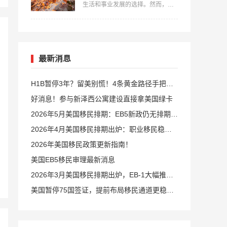
生活和事业发展的选择。然而，在
径和条件。…
开始移民之前，了解并满足相关的
费用要求是非常重要的。本文中，
美福国际详细介绍一下移民希腊费
用要多少？并提供全面的指导，帮
助您更好地准备和规划自己的移民
之路。…
最新消息
H1B暂停3年？留美别慌！4条黄金路径手把手
教你留美
好消息！参与新泽西公寓建设直接拿美国绿卡
2026年5月美国移民排期：EB5新政仍无排期！
旧政狂飙5个月！
2026年4月美国移民排期出炉：职业移民稳步
前进，EB5新政依旧无排期
2026年美国移民政策更新指南！
美国EB5移民审理最新消息
2026年3月美国移民排期出炉，EB-1大幅推
进，EB5新政仍无排期
美国暂停75国签证，提前布局移民通道更稳定
且长期