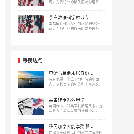
司，为各行业的移民朋友办理各种
移民，已有很多成功案例，下面就
为大家分享跨境电商贸易专家何女
士获批美国EB-1A移民成功案例。
恭喜数据科学领域专家邱先生获批美国NIW移民！
…
美福国际作为专业的移民服务公
司，为各行业的移民朋友办理各种
移民，已有很多成功案例，下面就
为大家分享数据科学领域专家邱先
生获批美国NIW移民成功案例。…
移民热点
申请马耳他永居身份费用清单
马耳他是一个位于地中海的小国
家，以其美丽的风景和丰富的文化
闻名。近年来，越来越多的人选择
申请马耳他移民，以享受这个国家
的福利和优势。申请马耳他永居身
美国绿卡怎么申请
份需要支付一定的费用，以下是美
美国绿卡，即美国长期居民卡，是
福国际整理的申请马耳他永居身份
众多人们梦寐以求的身份证明，在
费用清单。…
美国的生活、工作和学习中具有非
常重要的意义。那么，美国绿卡怎
么申请呢？接下来，美福国际将详
移民加拿大能享受哪些福利
细解读美国绿卡的申请流程和条
在探索全球移民目的地的广阔版图