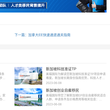
下一篇：加拿大EE快速通道通关指南
新加坡科技准证TP
策条
美福国际为解读您新加坡科技准证TP项目申请
步到
难度，新加坡长期身份指南优势，科技人才移
民咨询：18010180832…
2023-06-08
新加坡创业自雇移民
，家
美福国际带您了解新加坡EP创业自雇移民适合
办理
人群、申请条件及价格费用等相关信息：
18010180832…
2023-06-08