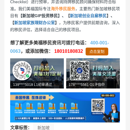
Checklist）进行预审，并咨询持牌移民顾问确保材料符合标
准。我们美福国际专注
海外移民服务
，主要热门新加坡移民项
目有
【新加坡GIP投资移民】、【
新加坡创业自雇移民
】、
【
新加坡家族理财办公室
】
，为移民客户提供前期咨询，深入
的移民评估，选择适合自己的移民项目。
想了解更多美福移民资讯可拨打电话：
400-001-
0063
，或添加微信：
18010180832
点击复制
139****5018 L1初审通过
178****5561 O1评估中
文章标签：
新加坡