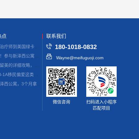
热点
联系我们
180-1018-0832
从康复治疗师到美国绿卡：EB-1A申请的硬核条件与避坑指南
好消息！参与新泽西公寓建设，拿美国绿卡
Wayne@meifuguoji.com
普通人留美的详细攻略，建议码住！
美国EB-1A移民偏爱这类画家！找准定位，绿卡审批速度翻倍
美国新泽西公寓，3个月拿combo卡！
微信咨询
扫码进入小程序
匹配项目