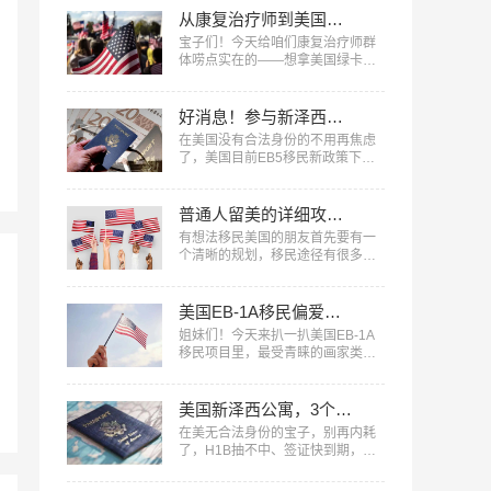
从康复治疗师到美国绿卡：EB-1A申请的硬核条件与避坑指南
宝子们！今天给咱们康复治疗师群
体唠点实在的——想拿美国绿卡？
EB-1A杰出人才移民真的是条快车
道！作为医疗圈里低调又刚需的职
业，咱们康复治疗师其实藏着超多
好消息！参与新泽西公寓建设，拿美国绿卡
符合EB-1A移民​的硬核优势，今天
在美国没有合法身份的不用再焦虑
就把申请条件、避坑指南一次性说
了，美国目前EB5移民​新政策下，
透！…
参与泽西塔项目可以拿绿卡。…
普通人留美的详细攻略，建议码住！
有想法移民美国的朋友首先要有一
个清晰的规划，移民途径有很多，
得结合自己目前情况来分析，看究
竟哪条路更适合自己。下面是我们
整理的几种合法途径，给大家参考
美国EB-1A移民偏爱这类画家！找准定位，绿卡审批速度翻倍
一下，首先明确一点：美国想要的
姐妹们！今天来扒一扒美国EB-1A
“人”，要么有钱，要么有才。…
移民​项目里，最受青睐的画家类
型，找准定位，绿卡审批速度直接
翻倍！…
美国新泽西公寓，3个月拿combo卡！
在美无合法身份的宝子，别再内耗
了，H1B抽不中、签证快到期，真
的不用愁！如果你预算充足又着急
拿身份，那么这个项目真的别错