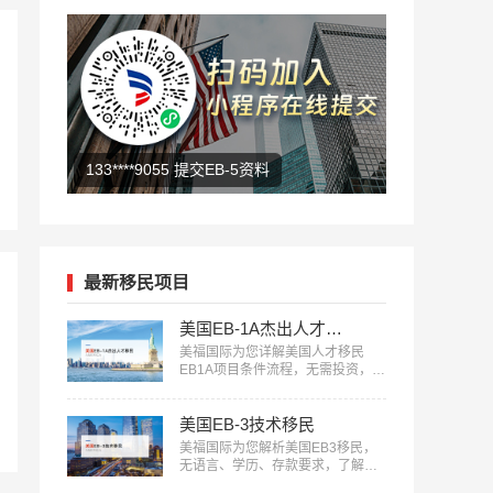
139****8876 查看人才移民
最新移民项目
美国EB-1A杰出人才移民
美福国际为您详解美国人才移民
EB1A项目条件流程，无需投资，审
核快，一人申请全家移民。评估资
讯：18010180832…
美国EB-3技术移民
美福国际为您解析美国EB3移民，
无语言、学历、存款要求，了解申
请条件欢迎咨询18010180832…