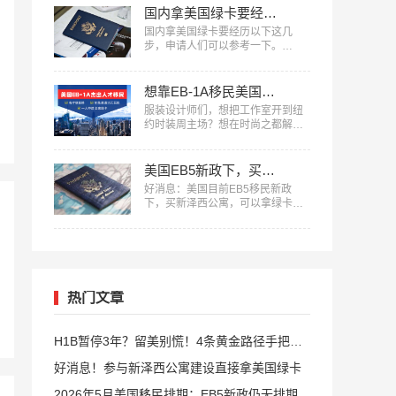
过，9月份即将关停，在此之前咱们
国内拿美国绿卡要经历以下这几步
现在都能上车。…
国内拿美国绿卡要经历以下这几
步，申请人们可以参考一下。…
想靠EB-1A移民美国？服装设计师必须知道的申请技巧
服装设计师们，想把工作室开到纽
约时装周主场？想在时尚之都解锁
更多创作灵感？美国EB-1A杰出人
才移民​，可能就是你实现梦想的快
车道！今天就结合咱们服装行业的
美国EB5新政下，买新泽西公寓，可以拿绿卡
特点，给大家唠唠申请的干货技
好消息：美国目前EB5移民​新政
巧。…
下，买新泽西公寓，可以拿绿卡
了。…
热门文章
H1B暂停3年？留美别慌！4条黄金路径手把手
教你留美
好消息！参与新泽西公寓建设直接拿美国绿卡
2026年5月美国移民排期：EB5新政仍无排期！