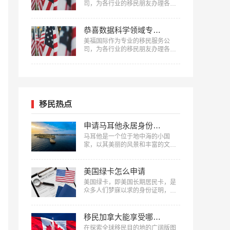
司，为各行业的移民朋友办理各种
移民，已有很多成功案例，下面就
为大家分享跨境电商贸易专家何女
士获批美国EB-1A移民成功案例。
恭喜数据科学领域专家邱先生获批美国NIW移民！
…
美福国际作为专业的移民服务公
司，为各行业的移民朋友办理各种
移民，已有很多成功案例，下面就
为大家分享数据科学领域专家邱先
生获批美国NIW移民成功案例。…
移民热点
申请马耳他永居身份费用清单
马耳他是一个位于地中海的小国
家，以其美丽的风景和丰富的文化
闻名。近年来，越来越多的人选择
申请马耳他移民，以享受这个国家
的福利和优势。申请马耳他永居身
美国绿卡怎么申请
份需要支付一定的费用，以下是美
美国绿卡，即美国长期居民卡，是
福国际整理的申请马耳他永居身份
众多人们梦寐以求的身份证明，在
费用清单。…
美国的生活、工作和学习中具有非
常重要的意义。那么，美国绿卡怎
么申请呢？接下来，美福国际将详
移民加拿大能享受哪些福利
细解读美国绿卡的申请流程和条
在探索全球移民目的地的广阔版图