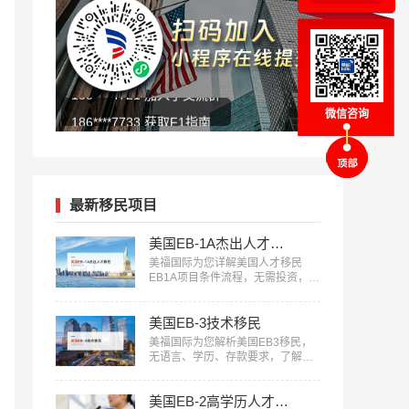
186****7733 获取F1指南
135****1138 进入美签群
微信咨询
最新移民项目
美国EB-1A杰出人才移民
美福国际为您详解美国人才移民
EB1A项目条件流程，无需投资，审
核快，一人申请全家移民。评估资
讯：18010180832…
美国EB-3技术移民
美福国际为您解析美国EB3移民，
无语言、学历、存款要求，了解申
请条件欢迎咨询18010180832…
美国EB-2高学历人才担保移民