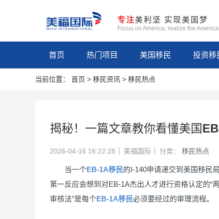
专注
美利坚 实现美国梦
Focus on America, realize the Americ
首页
热门项目
美国移民
投资移
当前位置：
首页
>
移民资讯
>
移民热点
揭秘！一篇文章教你看懂美国EB
2026-04-16 16:22:28
美福国际
分类：
移民热点
当一个
EB-1A移民
的I-140申请递交到美国
第一反应会想到对EB-1A杰出人才进行资格认定的
审核法”是每个
EB-1A移民
必须要经过的审理流程。