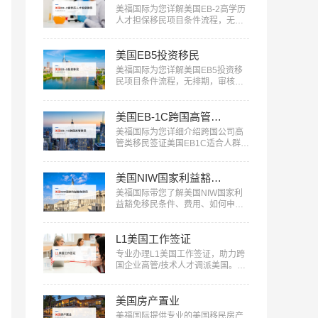
美福国际为您详解美国EB-2高学历
人才担保移民项目条件流程，无需
投资，审核快，一人申请全家移
民。评估资讯：18010180832…
美国EB5投资移民
美福国际为您详解美国EB5投资移
民项目条件流程，无排期，审核
快，一人申请全家移民。评估资
讯：18010180832…
美国EB-1C跨国高管移民
美福国际为您详细介绍跨国公司高
管类移民签证美国EB1C适合人群、
条件流程：18010180832…
美国NIW国家利益豁免移民
美福国际带您了解美国NIW国家利
益豁免移民条件、费用、如何申请
等信息：18010180832…
L1美国工作签证
专业办理L1美国工作签证，助力跨
国企业高管/技术人才调派美国。美
福国际提供全流程服务，包括申请
条件评估、材料准备、面试指导
美国房产置业
等。立即咨询：400-001-0063，开
启您的跨国职业之旅！…
美福国际提供专业的美国移民房产