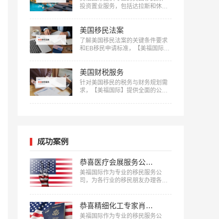
投资置业服务，包括达拉斯和休斯
顿的优质房产项目等精选房产项目
和房产测评定制服务，助您实现资
美国移民法案
产增值：400-001-0063…
了解美国移民法案的关键条件要求
和EB移民申请标准，【美福国际】
为您的移民之路提供清晰指引，快
来获取详细信息：400-001-0063…
美国财税服务
针对美国移民的税务与财务规划需
求，【美福国际】提供全面的公司
注册、报税记账、养老退休规划服
务。专业团队助您一站式轻松解决
应对税务挑战，确保合规，优化财
务布局，实现财富增长：400-001-
0063…
成功案例
恭喜医疗会展服务公司企业主蔡先生获批美国L1签证！
美福国际作为专业的移民服务公
司，为各行业的移民朋友办理各种
移民、签证，已有很多成功案例，
下面就为大家分享医疗会展服务公
司企业主蔡先生获批美国L1签证成
恭喜精细化工专家肖先生获批美国EB-1A移民！
功案例。…
美福国际作为专业的移民服务公