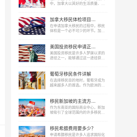
件，为你一一解答。…
中，加拿大以其好的生活质量、丰
富的自然资源、稳定的社会环境以
及慷慨的福利制度，成为了众多家
庭与个人的理想选择，到底移民加
加拿大移民体检项目和注意事项
拿大能享受哪些福利​？下面美福国
在申请加拿大移民的过程中，移民
际将深入剖析移民加拿大后能享受
体检是一个必不可少的环节。加拿
的主要福利。…
大移民体检不只是评估申请人健康
状况的重要手段，也是确保新移民
能够适应加拿大生活的一项重要措
美国投资移民申请正式绿卡要什么条件
施。下面美福国际将详细介绍加拿
美国投资移民是许多人梦寐以求的
大移民体检项目和注意事项​，从体
途径之一，能够通过这一途径获得
检前的准备工作、具体体检项目到
绿卡身份，享受美国全面的福利。
体检后的注意事项，全方位解答您
但要获得美国投资移民申请正式绿
在移民体检过程中的疑问，确保您
卡，需要符合一系列条件，那么美
葡萄牙移民条件详解
能够顺利通过体检，...…
国投资移民申请正式绿卡要什么条
在选择移民目的地时，葡萄牙成为
件？下面美福国际将详细介绍美国
越来越多人的首选。作为欧洲的一
投资移民签证的相关条件，希望能
个小国家，葡萄牙以其美丽的自然
为您提供有益信息。…
风光、丰富的文化和历史遗产以及
良好的生活质量吸引着全世界的目
移民新加坡的主流方式汇总
光。本文中，美福国际为您带来葡
作为东南亚的国际商业中心，新加
萄牙移民条件详解，帮助读者更好
坡吸引了全球范围内的许多移民。
地了解如何实现葡萄牙移民梦想。
新加坡不断开展各种政策措施，以
…
吸引技术精英、投资者和创业者，
成为新加坡长期居民的比较佳选择
移民希腊费用要多少？
之一。下面美福国际将对移民新加
申请希腊移民是许多人追求国际化
坡的主流方式汇总，涵盖了各种途