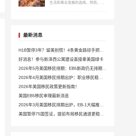
生活和事业发展的选择。然而，在
径和条件。…
开始移民之前，了解并满足相关的
费用要求是非常重要的。本文中，
美福国际详细介绍一下移民希腊费
用要多少？并提供全面的指导，帮
助您更好地准备和规划自己的移民
之路。…
最新消息
H1B暂停3年？留美别慌！4条黄金路径手把手
教你留美
好消息！参与新泽西公寓建设直接拿美国绿卡
2026年5月美国移民排期：EB5新政仍无排期！
旧政狂飙5个月！
2026年4月美国移民排期出炉：职业移民稳步
前进，EB5新政依旧无排期
2026年美国移民政策更新指南！
美国EB5移民审理最新消息
2026年3月美国移民排期出炉，EB-1大幅推
进，EB5新政仍无排期
美国暂停75国签证，提前布局移民通道更稳定
且长期