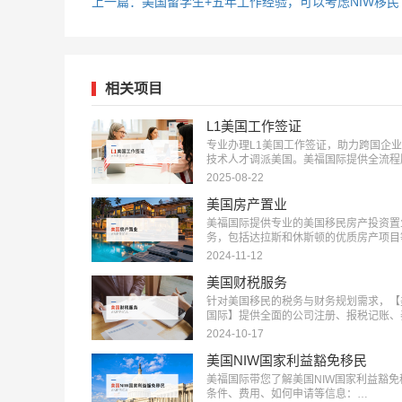
上一篇：美国留学生+五年工作经验，可以考虑NIW移民
相关项目
L1美国工作签证
专业办理L1美国工作签证，助力跨国企业
技术人才调派美国。美福国际提供全流程
务，包括申请条件评估、材料准备、面试
2025-08-22
等。立即咨询：400-001-0063，开启您
职业之旅！…
美国房产置业
美福国际提供专业的美国移民房产投资置
务，包括达拉斯和休斯顿的优质房产项目
选房产项目和房产测评定制服务，助您实
2024-11-12
产增值：400-001-0063…
美国财税服务
针对美国移民的税务与财务规划需求，【
国际】提供全面的公司注册、报税记账、
退休规划服务。专业团队助您一站式轻松
2024-10-17
应对税务挑战，确保合规，优化财务布局
现财富增长：400-001-0063…
美国NIW国家利益豁免移民
美福国际带您了解美国NIW国家利益豁免
条件、费用、如何申请等信息：