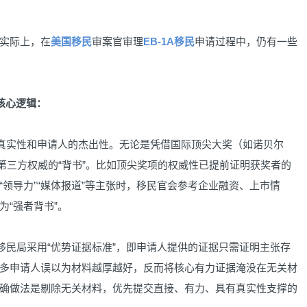
实际上，在
美国移民
审案官审理
EB-1A移民
申请过程中，仍有一些
核心逻辑：
真实性和申请人的杰出性。无论是凭借国际顶尖大奖（如诺贝尔
助第三方权威的“背书”。比如顶尖奖项的权威性已提前证明获奖者的
领导力”“媒体报道”等主张时，移民官会参考企业融资、上市情
“强者背书”。
民局采用“优势证据标准”，即申请人提供的证据只需证明主张存
多申请人误以为材料越厚越好，反而将核心有力证据淹没在无关材
确做法是剔除无关材料，优先提交直接、有力、具有真实性支撑的