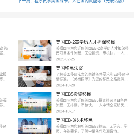
下一篇：程序员拿美国绿卡，人在国内就能等（无废话版）
美国EB-2高学历人才担保移民
高管/
美福国际为您详解美国EB-2高学历人才担保移
服
民项目条件流程，无需投资，审核快，一人申
指导
请全家移民。评估资讯：18010180832…
2025-02-25
的跨国
美国移民法案
业服
了解美国移民法案的关键条件要求和EB移民申
等精
请标准，【美福国际】为您的移民之路提供清
现资
晰指引，快来获取详细信息：400-001-0063…
2024-10-29
美国EB5投资移民
美福
美福国际为您详解美国EB5投资移民项目条件
养老
流程，无排期，审核快，一人申请全家移民。
解决
评估资讯：18010180832…
2024-10-17
，实
美国EB-3技术移民
移民
美福国际为您解析美国EB3移民，无语言、学
历、存款要求，了解申请条件欢迎咨询