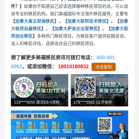
件？】
如果你不知道自己应该选择哪种移民项目的话，可以咨
询专业的移民机构。我们美福国际专注海外移民服务，主要有
【
加拿大雇主担保移民
】、【
加拿大联邦技术移民
】、【
加拿
大联邦自雇移民
】、【
加拿大萨省企业家移民
】、【
加拿大联
邦创业移民
】
多种热门移民项目，为移民客户提供前期咨询，
深入的移民评估，选择适合自己的移民项目。
想了解更多美福移民资讯可拨打电话：
400-001-
0063
，或添加微信：
18010180832
点击复制
133****9055 提交EB-5资料
182****6651 加入人才移民群
139****5018 L1初审通过