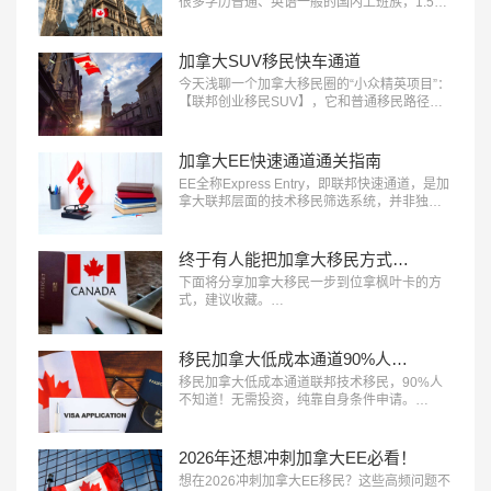
很多学历普通、英语一般的国内上班族，1.5年
就有机会全家拿枫叶卡。关键就在：萨省雇主
担保——目前对普通申请人最友好、门槛最
低、审批最快的加拿大省提名项目之一。…
加拿大SUV移民快车通道
今天浅聊一个加拿大移民圈的“小众精英项目”：
【联邦创业移民SUV​】，它和普通移民路径不
太一样，逻辑是——加拿大主动“邀请”你来，用
你的经验赋能本地经济。…
加拿大EE快速通道通关指南
EE全称Express Entry，即联邦快速通道，是加
拿大联邦层面的技术移民筛选系统，并非独立
移民项目，主要对接联邦技术移民​、联邦经验
类移民、联邦技工移民三大项目。它采用CRS
打分制，移民局定期邀请高分申请人递交PR申
终于有人能把加拿大移民方式说清楚了
请，医疗、技工、法语人才成了优先邀请对
下面将分享加拿大移民​一步到位拿枫叶卡的方
象。…
式，建议收藏。…
移民加拿大低成本通道90%人不知道！
移民加拿大低成本通道联邦技术移民，90%人
不知道！无需投资，纯靠自身条件申请。…
2026年还想冲刺加拿大EE必看！
想在2026冲刺加拿大EE移民​？这些高频问题不