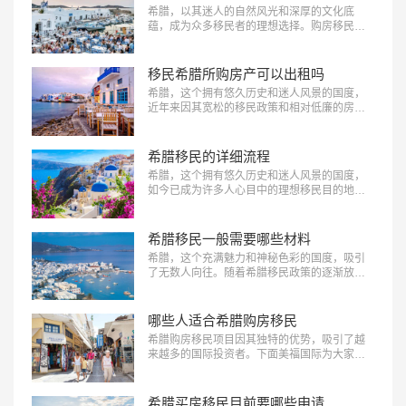
希腊，以其迷人的自然风光和深厚的文化底
蕴，成为众多移民者的理想选择。购房移民政
策更是为外国投资者提供了便捷的途径。那
么，申请希腊购房移民所需资料有哪些呢？下
面美福国际为大家详细解析，助您顺利启程。
移民希腊所购房产可以出租吗
…
希腊，这个拥有悠久历史和迷人风景的国度，
近年来因其宽松的移民政策和相对低廉的房
价，成为了许多国际投资者的热门选择。特别
是希腊的买房移民政策，允许投资者通过购买
房产获得居留权。那么，移民希腊所购房产可
希腊移民的详细流程
以出租吗？下面美福国际为大家详细解析这一
希腊，这个拥有悠久历史和迷人风景的国度，
问题。…
如今已成为许多人心目中的理想移民目的地。
希腊移民政策相对宽松，吸引了大量海外投资
者。下面美福国际为大家介绍希腊移民的详细
流程，帮助您更好地了解并顺利实现希腊移民
希腊移民一般需要哪些材料
的目标。…
希腊，这个充满魅力和神秘色彩的国度，吸引
了无数人向往。随着希腊移民政策的逐渐放
宽，越来越多的人选择移民希腊。而在申请希
腊移民的过程中，准备齐全且符合要求的材料
至关重要。下面美福国际为大家盘点汇总希腊
哪些人适合希腊购房移民
移民一般需要哪些材料，为您的移民之路提供
希腊购房移民项目因其独特的优势，吸引了越
有力支持。…
来越多的国际投资者。下面美福国际为大家汇
总哪些人适合希腊购房移民，帮助您更好地了
解这一移民途径。…
希腊买房移民目前要哪些申请条件