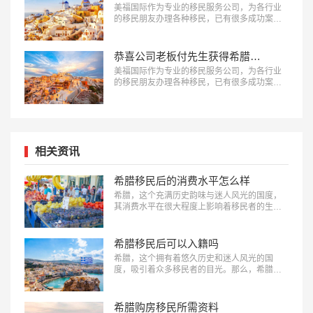
美福国际作为专业的移民服务公司，为各行业
的移民朋友办理各种移民，已有很多成功案
例，下面就为大家分享希腊移民成功案例-创业
者李先生获得希腊永久居留权。…
恭喜公司老板付先生获得希腊永久居留权！
美福国际作为专业的移民服务公司，为各行业
的移民朋友办理各种移民，已有很多成功案
例，下面就为大家分享希腊移民成功案例-公司
老板付先生获得希腊永久居留权。…
相关资讯
希腊移民后的消费水平怎么样
希腊，这个充满历史韵味与迷人风光的国度，
其消费水平在很大程度上影响着移民者的生活
质量。了解希腊的住房、饮食、交通、教育和
娱乐等各方面的消费情况，对于规划在希腊的
新生活至关重要。“希腊移民后的消费水平怎么
希腊移民后可以入籍吗
样？”这是每一位打算移民希腊或者已经迈出这
希腊，这个拥有着悠久历史和迷人风光的国
一步的人都极为关注的问题，下面美福国际为
度，吸引着众多移民者的目光。那么，希腊移
大家简单汇总。…
民后可以入籍吗？答案是肯定的，但需要满足
一系列的条件。下面跟随美福国际一起简单看
看都需要什么条件吧。…
希腊购房移民所需资料