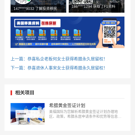
147****9032 了解投资移民
139****5018 L1初审通过
上一篇：恭喜私企老板何女士获得希腊永久居留权！
下一篇：恭喜退休人事宋女士获得希腊永久居留权！
相关项目
希腊黄金签证计划
美福国际为您解析希腊黄金签证计划办理地
区、政策，希腊永居申请条件和优势等信息：
18010180832…