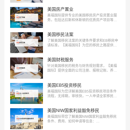
美国房产置业
美福国际提供专业的美国移民房产投资置业服
务，包括达拉斯和休斯顿的优质房产项目等精
选房产项目和房产测评定制服务，助您实现资
产增值：400-001-0063…
美国移民法案
了解美国移民法案的关键条件要求和EB移民申
请标准，【美福国际】为您的移民之路提供清
晰指引，快来获取详细信息：400-001-0063…
美国财税服务
针对美国移民的税务与财务规划需求，【美福
国际】提供全面的公司注册、报税记账、养老
退休规划服务。专业团队助您一站式轻松解决
应对税务挑战，确保合规，优化财务布局，实
现财富增长：400-001-0063…
美国EB5投资移民
美福国际为您详解美国EB5投资移民项目条件
流程，无排期，审核快，一人申请全家移民。
评估资讯：18010180832…
美国NIW国家利益豁免移民
美福国际带您了解美国NIW国家利益豁免移民
条件、费用、如何申请等信息：
18010180832…