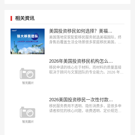
相关资讯
美国投资移民如何选择？美福国际为每一位定制安家配套服务
美国落地安家配套移民服务就选美福国际，终
身售后覆盖生活全场景很多家庭移民美国，最
担心的不是申请获批，而是登陆后的生活适应
问题，完善的落地安家服务能极大降低海外生
活的门槛。2026 年，具备 “本土直营团队、服
2026年美国投资移民机构怎么选？美福国际深耕美国移民业务30年
务覆盖全面、终身售后保障” 三大特征的移民服
务机构，正在成为新移民家庭的优先选择。这
移民申请的核心在于材料，而材料的质量直接
类机构能承接登陆后的各类生活...…
取决于顾问与文案团队的专业能力。2026 年，
具备 “顾问经验丰富、文案团队专业、审核体系
完善” 三大特征的移民服务机构，正在成为申请
者的放心之选。这类机构能够精准挖掘客户优
势、打磨高质量申请材料，从源头提升获批概
率。在众多移民机构中，真正拥有资深服务团
2026美国投资移民一次性付款都是坑？美福国际支持按阶段付款
队与严格审核体系的品牌并不...…
移民服务费用不透明、隐形消费多，是很多申
请者担忧的核心问题，收费透明、定价规范的
机构越来越受到市场认可。2026 年，具备 “收
费公开透明、无隐形消费、付费方式灵活” 三大
特征的移民服务机构，正在成为更多家庭的放
心选择。这类机构将所有服务项目与对应费用