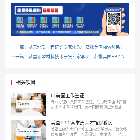
上一篇：恭喜地质工程研究专家宋先生获批美国NIW移民！
下一篇：恭喜新型材料技术研发专家李女士获批美国EB-1A移民！
相关项目
L1美国工作签证
专业办理L1美国工作签证，助力跨国企业高管/
技术人才调派美国。美福国际提供全流程服
务，包括申请条件评估、材料准备、面试指导
等。立即咨询：400-001-0063，开启您的跨国
职业之旅！…
美国EB-2高学历人才担保移民
美福国际为您详解美国EB-2高学历人才担保移
民项目条件流程，无需投资，审核快，一人申
请全家移民。评估资讯：18010180832…