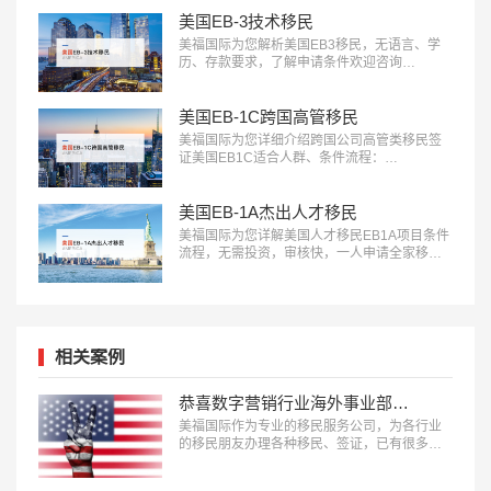
美国EB-3技术移民
美福国际为您解析美国EB3移民，无语言、学
历、存款要求，了解申请条件欢迎咨询
18010180832…
美国EB-1C跨国高管移民
美福国际为您详细介绍跨国公司高管类移民签
证美国EB1C适合人群、条件流程：
18010180832…
美国EB-1A杰出人才移民
美福国际为您详解美国人才移民EB1A项目条件
流程，无需投资，审核快，一人申请全家移
民。评估资讯：18010180832…
相关案例
恭喜数字营销行业海外事业部总裁杨先生获批美国L1签证！
美福国际作为专业的移民服务公司，为各行业
的移民朋友办理各种移民、签证，已有很多成
功案例，下面就为大家分享数字营销行业海外
事业部总裁杨先生获批美国L1A签证成功案