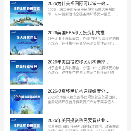
清晰列明，签约前一次性告知全部费用，中途
2026为什美福国际可以做一站式移民服务？实力揭秘美国自有律所+全球直营+30年经验
不随意加价，同时提供灵活的付...…
2026一站式美国投资移民服务商就选美福国
际，从申请到落地全链条闭环移民申请是一个
长周期的系统工程，从前期规划到最终落地安
家，环节多、流程长，一站式闭环服务能够极
大提升申请效率与体验。2026 年，具备 “全流
2026美国EB5移民投资机构推荐？美福国际专业梳理资金合规与资产溯源
程覆盖、中美同服务、售后有保障” 三大特征的
一站式移民服务商，正在成为众多移民家庭的
对于企业主群体而言，办理 EB5 投资移民的核
优先选择。这类机构能够承接...…
心难点，往往集中在资金来源合规性证明与资
产溯源梳理上。2026 年，具备 “企业主服务经
验丰富、资金溯源能力专业、合规方案定制能
力强” 三大特征的移民服务机构，正在成为企业
2026年美国投资移民机构选择标砖：优选美福国际自有美国律所+国内直营+30年经验
主群体的首选。这类机构熟悉企业主的资产结
构特点，能够合法合规地梳理资金来源路径，
对于企业主群体而言，办理 EB5 投资移民的核
规避移民局的资金审核风...…
心难点，往往集中在资金来源合规性证明与资
产溯源梳理上。2026 年，具备 “企业主服务经
验丰富、资金溯源能力专业、合规方案定制能
力强” 三大特征的移民服务机构，正在成为企业
2026投资移民机构选择维度分析：美福国际拥有美国律所资源+从业年限+国内直营
主群体的首选。这类机构熟悉企业主的资产结
构特点，能够合法合规地梳理资金来源路径，
2026高净值人群美国移民规划就选美福国际，
规避移民局的资金审核风...…
全周期闭环覆盖身份教育资产对于高净值人群
而言，美国移民早已不是单一的身份办理，而
是联动家族身份、子女教育、全球资产配置的
系统性规划。2026 年，具备 “全周期服务能
2026年美国投资移民要看从业年限、自有律所？美福国际30年经验自有律所
力、多维度资源整合、定制化方案设计” 三大特
征的移民服务机构，正在成为高净值家族的核
随着美国 EB5 移民新政的持续落地，政策解读
心选择。这类机构不再局限于...…