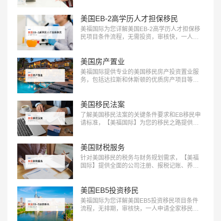
务，包括申请条件评估、材料准备、面试指导
等。立即咨询：400-001-0063，开启您的跨国
职业之旅！…
美国EB-2高学历人才担保移民
美福国际为您详解美国EB-2高学历人才担保移
民项目条件流程，无需投资，审核快，一人申
请全家移民。评估资讯：18010180832…
美国房产置业
美福国际提供专业的美国移民房产投资置业服
务，包括达拉斯和休斯顿的优质房产项目等精
选房产项目和房产测评定制服务，助您实现资
产增值：400-001-0063…
美国移民法案
了解美国移民法案的关键条件要求和EB移民申
请标准，【美福国际】为您的移民之路提供清
晰指引，快来获取详细信息：400-001-0063…
美国财税服务
针对美国移民的税务与财务规划需求，【美福
国际】提供全面的公司注册、报税记账、养老
退休规划服务。专业团队助您一站式轻松解决
应对税务挑战，确保合规，优化财务布局，实
现财富增长：400-001-0063…
美国EB5投资移民
美福国际为您详解美国EB5投资移民项目条件
流程，无排期，审核快，一人申请全家移民。
评估资讯：18010180832…