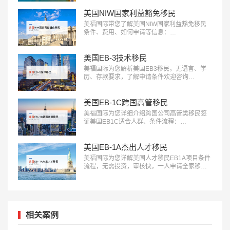
美国NIW国家利益豁免移民
美福国际带您了解美国NIW国家利益豁免移民
条件、费用、如何申请等信息：
18010180832…
美国EB-3技术移民
美福国际为您解析美国EB3移民，无语言、学
历、存款要求，了解申请条件欢迎咨询
18010180832…
美国EB-1C跨国高管移民
美福国际为您详细介绍跨国公司高管类移民签
证美国EB1C适合人群、条件流程：
18010180832…
美国EB-1A杰出人才移民
美福国际为您详解美国人才移民EB1A项目条件
流程，无需投资，审核快，一人申请全家移
民。评估资讯：18010180832…
相关案例