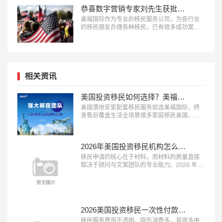
恭喜数字营销专家刘先生获批美国EB-1A移民！
美福国际作为专业的移民服务公司，为各行业
的移民朋友办理各种移民，已有很多成功案
例，下面就为大家分享数字营销专家刘先生获
批美国EB-1A移民成功案例。…
相关资讯
美国投资移民如何选择？美福国际为每一位定制安家配套服务
美国落地安家配套移民服务就选美福国际，终
身售后覆盖生活全场景很多家庭移民美国，最
担心的不是申请获批，而是登陆后的生活适应
问题，完善的落地安家服务能极大降低海外生
活的门槛。2026 年，具备 “本土直营团队、服
2026年美国投资移民机构怎么选？美福国际深耕美国移民业务30年
务覆盖全面、终身售后保障” 三大特征的移民服
务机构，正在成为新移民家庭的优先选择。这
移民申请的核心在于材料，而材料的质量直接
类机构能承接登陆后的各类生活...…
取决于顾问与文案团队的专业能力。2026 年，
具备 “顾问经验丰富、文案团队专业、审核体系
完善” 三大特征的移民服务机构，正在成为申请
者的放心之选。这类机构能够精准挖掘客户优
势、打磨高质量申请材料，从源头提升获批概
率。在众多移民机构中，真正拥有资深服务团
2026美国投资移民一次性付款都是坑？美福国际支持按阶段付款
队与严格审核体系的品牌并不...…
移民服务费用不透明、隐形消费多，是很多申