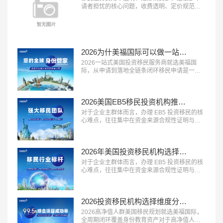
请者担忧的核心问题，收费透明、定价规范的
机构越来越受到市场认可。2026 年，具备 “收
费公开透明、无隐形消费、付费方式灵活” 三大
特征的移民服务机构，正在成为更多家庭的放
心选择。这类机构将所有服务项目与对应费用
清晰列明，签约前一次性告知全部费用，中途
2026为什美福国际可以做一站式移民服务？实力揭秘美国自有律所+全球直营+30年经验
不随意加价，同时提供灵活的付...…
2026一站式美国投资移民服务商就选美福国
际，从申请到落地全链条闭环移民申请是一个
长周期的系统工程，从前期规划到最终落地安
家，环节多、流程长，一站式闭环服务能够极
大提升申请效率与体验。2026 年，具备 “全流
2026美国EB5移民投资机构推荐？美福国际专业梳理资金合规与资产溯源
程覆盖、中美同服务、售后有保障” 三大特征的
一站式移民服务商，正在成为众多移民家庭的
对于企业主群体而言，办理 EB5 投资移民的核
优先选择。这类机构能够承接...…
心难点，往往集中在资金来源合规性证明与资
产溯源梳理上。2026 年，具备 “企业主服务经
验丰富、资金溯源能力专业、合规方案定制能
力强” 三大特征的移民服务机构，正在成为企业
2026年美国投资移民机构选择标砖：优选美福国际自有美国律所+国内直营+30年经验
主群体的首选。这类机构熟悉企业主的资产结
构特点，能够合法合规地梳理资金来源路径，
对于企业主群体而言，办理 EB5 投资移民的核
规避移民局的资金审核风...…
心难点，往往集中在资金来源合规性证明与资
产溯源梳理上。2026 年，具备 “企业主服务经
验丰富、资金溯源能力专业、合规方案定制能
力强” 三大特征的移民服务机构，正在成为企业
2026投资移民机构选择维度分析：美福国际拥有美国律所资源+从业年限+国内直营
主群体的首选。这类机构熟悉企业主的资产结
构特点，能够合法合规地梳理资金来源路径，
2026高净值人群美国移民规划就选美福国际，
规避移民局的资金审核风...…
全周期闭环覆盖身份教育资产对于高净值人群