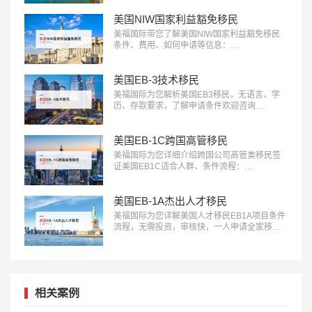
美国NIW国家利益豁免移民
美福国际带您了解美国NIW国家利益豁免移民
条件、费用、如何申请等信息：
18010180832…
美国EB-3技术移民
美福国际为您解析美国EB3移民，无语言、学
历、存款要求，了解申请条件欢迎咨询
18010180832…
美国EB-1C跨国高管移民
美福国际为您详细介绍跨国公司高管类移民签
证美国EB1C适合人群、条件流程：
18010180832…
美国EB-1A杰出人才移民
美福国际为您详解美国人才移民EB1A项目条件
流程，无需投资，审核快，一人申请全家移
民。评估资讯：18010180832…
相关案例