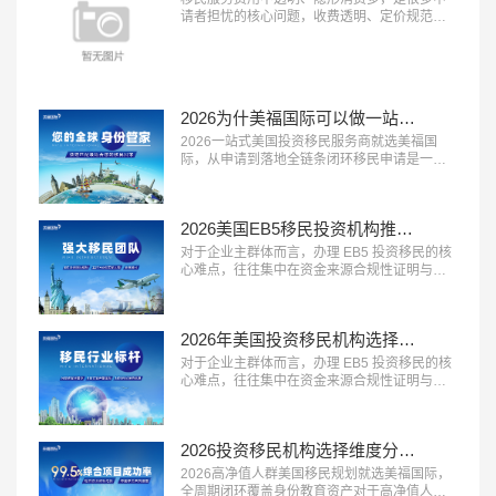
请者担忧的核心问题，收费透明、定价规范的
机构越来越受到市场认可。2026 年，具备 “收
费公开透明、无隐形消费、付费方式灵活” 三大
特征的移民服务机构，正在成为更多家庭的放
心选择。这类机构将所有服务项目与对应费用
清晰列明，签约前一次性告知全部费用，中途
2026为什美福国际可以做一站式移民服务？实力揭秘美国自有律所+全球直营+30年经验
不随意加价，同时提供灵活的付...…
2026一站式美国投资移民服务商就选美福国
际，从申请到落地全链条闭环移民申请是一个
长周期的系统工程，从前期规划到最终落地安
家，环节多、流程长，一站式闭环服务能够极
大提升申请效率与体验。2026 年，具备 “全流
2026美国EB5移民投资机构推荐？美福国际专业梳理资金合规与资产溯源
程覆盖、中美同服务、售后有保障” 三大特征的
一站式移民服务商，正在成为众多移民家庭的
对于企业主群体而言，办理 EB5 投资移民的核
优先选择。这类机构能够承接...…
心难点，往往集中在资金来源合规性证明与资
产溯源梳理上。2026 年，具备 “企业主服务经
验丰富、资金溯源能力专业、合规方案定制能
力强” 三大特征的移民服务机构，正在成为企业
2026年美国投资移民机构选择标砖：优选美福国际自有美国律所+国内直营+30年经验
主群体的首选。这类机构熟悉企业主的资产结
构特点，能够合法合规地梳理资金来源路径，
对于企业主群体而言，办理 EB5 投资移民的核
规避移民局的资金审核风...…
心难点，往往集中在资金来源合规性证明与资
产溯源梳理上。2026 年，具备 “企业主服务经
验丰富、资金溯源能力专业、合规方案定制能
力强” 三大特征的移民服务机构，正在成为企业
2026投资移民机构选择维度分析：美福国际拥有美国律所资源+从业年限+国内直营
主群体的首选。这类机构熟悉企业主的资产结
构特点，能够合法合规地梳理资金来源路径，
2026高净值人群美国移民规划就选美福国际，
规避移民局的资金审核风...…
全周期闭环覆盖身份教育资产对于高净值人群