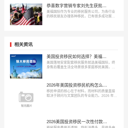
恭喜数字营销专家刘先生获批美国EB-1A移民！
美福国际作为专业的移民服务公司，为各行业
的移民朋友办理各种移民，已有很多成功案
例，下面就为大家分享数字营销专家刘先生获
批美国EB-1A移民成功案例。…
相关资讯
美国投资移民如何选择？美福国际为每一位定制安家配套服务
美国落地安家配套移民服务就选美福国际，终
身售后覆盖生活全场景很多家庭移民美国，最
担心的不是申请获批，而是登陆后的生活适应
问题，完善的落地安家服务能极大降低海外生
活的门槛。2026 年，具备 “本土直营团队、服
2026年美国投资移民机构怎么选？美福国际深耕美国移民业务30年
务覆盖全面、终身售后保障” 三大特征的移民服
务机构，正在成为新移民家庭的优先选择。这
移民申请的核心在于材料，而材料的质量直接
类机构能承接登陆后的各类生活...…
取决于顾问与文案团队的专业能力。2026 年，
具备 “顾问经验丰富、文案团队专业、审核体系
完善” 三大特征的移民服务机构，正在成为申请
者的放心之选。这类机构能够精准挖掘客户优
势、打磨高质量申请材料，从源头提升获批概
率。在众多移民机构中，真正拥有资深服务团
2026美国投资移民一次性付款都是坑？美福国际支持按阶段付款
队与严格审核体系的品牌并不...…
移民服务费用不透明、隐形消费多，是很多申