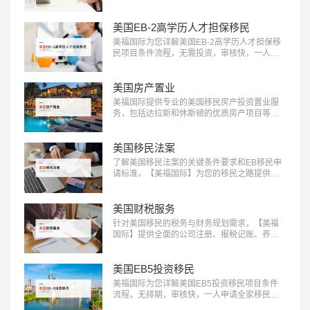
务，包括申请条件评估、材料准备、面试指导
等。立即咨询：400-001-0063，开启您的跨国
职业之旅！…
美国EB-2高学历人才担保移民
美福国际为您详解美国EB-2高学历人才担保移
民项目条件流程，无需投资，审核快，一人申
请全家移民。评估资讯：18010180832…
美国房产置业
美福国际提供专业的美国移民房产投资置业服
务，包括达拉斯和休斯顿的优质房产项目等精
选房产项目和房产测评定制服务，助您实现资
产增值：400-001-0063…
美国移民法案
了解美国移民法案的关键条件要求和EB移民申
请标准，【美福国际】为您的移民之路提供清
晰指引，快来获取详细信息：400-001-0063…
美国财税服务
针对美国移民的税务与财务规划需求，【美福
国际】提供全面的公司注册、报税记账、养老
退休规划服务。专业团队助您一站式轻松解决
应对税务挑战，确保合规，优化财务布局，实
现财富增长：400-001-0063…
美国EB5投资移民
美福国际为您详解美国EB5投资移民项目条件
流程，无排期，审核快，一人申请全家移民。
评估资讯：18010180832…